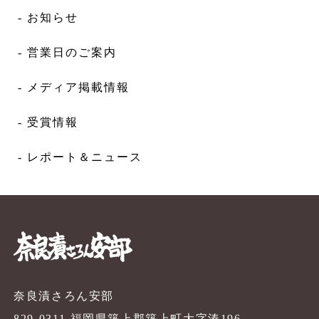
- お知らせ
- 営業日のご案内
- メディア掲載情報
- 受賞情報
- レポート＆ニュース
奈
奈良漬さろん安部
829-0311 福岡県築上郡築上町大字湊196