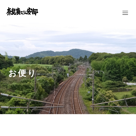
<$= shop_name >
お便り